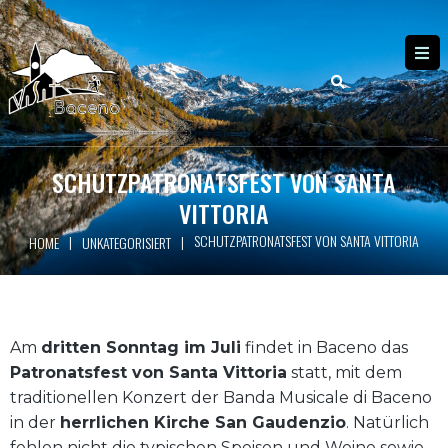
SCHUTZPATRONATSFEST VON SANTA
VITTORIA
SCHUTZPATRONATSFEST VON SANTA VITTORIA
|
|
HOME
UNKATEGORISIERT
Am
dritten Sonntag im Juli
findet in Baceno das
Patronatsfest von Santa Vittoria
statt, mit dem
traditionellen Konzert der Banda Musicale di Baceno
in der
herrlichen Kirche San Gaudenzio
. Natürlich
fehlen nicht die typischen Speisen und Weine sowie