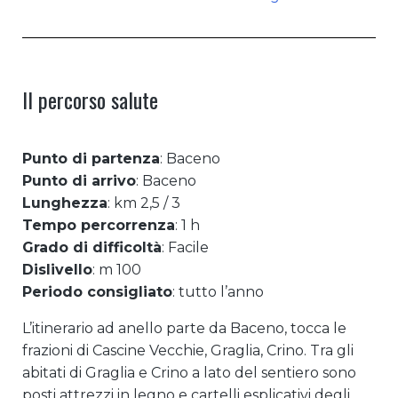
Il percorso salute
Punto di partenza
: Baceno
Punto di arrivo
: Baceno
Lunghezza
: km 2,5 / 3
Tempo percorrenza
: 1 h
Grado di difficoltà
: Facile
Dislivello
: m 100
Periodo consigliato
: tutto l’anno
L’itinerario ad anello parte da Baceno, tocca le
frazioni di Cascine Vecchie, Graglia, Crino. Tra gli
abitati di Graglia e Crino a lato del sentiero sono
posti attrezzi in legno e cartelli esplicativi degli