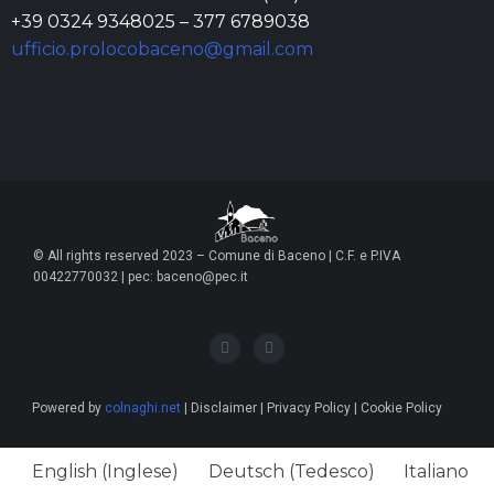
+39 0324 9348025 – 377 6789038
ufficio.prolocobaceno@gmail.com
© All rights reserved 2023 – Comune di Baceno | C.F. e P.IVA
00422770032 | pec: baceno@pec.it
Powered by
colnaghi.net
| Disclaimer | Privacy Policy | Cookie Policy
English
(
Inglese
)
Deutsch
(
Tedesco
)
Italiano