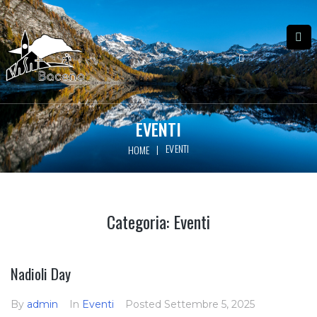
EVENTI
EVENTI
|
HOME
Categoria:
Eventi
Nadioli Day
By
admin
In
Eventi
Posted
Settembre 5, 2025