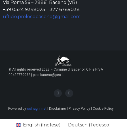
Via Roma 56 – 28861 Baceno (VB)
+39 0324 9348025 – 377 6789038
ufficio.prolocobaceno@gmail.com
© All rights reserved 2023 – Comune di Baceno | C.F. e P.IVA
00422770032 | pec: baceno@pec.it
Powered by
colnaghi.net
| Disclaimer | Privacy Policy | Cookie Policy
English
(
Inglese
)
Deutsch
(
Tedesco
)