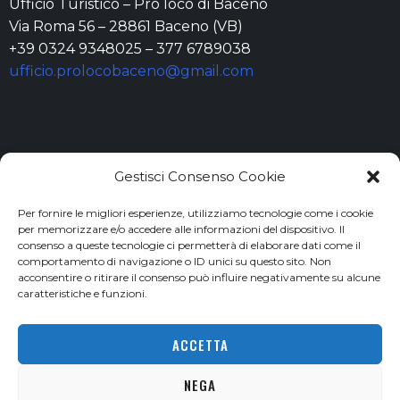
Ufficio Turistico – Pro loco di Baceno
Via Roma 56 – 28861 Baceno (VB)
+39 0324 9348025 – 377 6789038
ufficio.prolocobaceno@gmail.com
Gestisci Consenso Cookie
Per fornire le migliori esperienze, utilizziamo tecnologie come i cookie
per memorizzare e/o accedere alle informazioni del dispositivo. Il
© All rights reserved 2023 – Comune di Baceno | C.F. e P.IVA
consenso a queste tecnologie ci permetterà di elaborare dati come il
00422770032 | pec: baceno@pec.it
comportamento di navigazione o ID unici su questo sito. Non
acconsentire o ritirare il consenso può influire negativamente su alcune
caratteristiche e funzioni.
ACCETTA
Powered by
colnaghi.net
| Disclaimer | Privacy Policy | Cookie Policy
NEGA