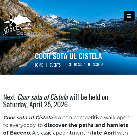
COOR SOTA UL CISTELA
COOR SOTA UL CISTELA
|
|
HOME
EVENTS
Next
Coor sota ul Cistela
will be held on
Saturday, April 25, 2026
Coor sota ul Cistela
is a non-competitive walk open
to everybody, to
discover the paths and hamlets
of Baceno
. A classic appointment in
late April
with